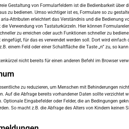
freie Gestaltung von Formularfeldern ist die Bedienbarkeit über 
Maus zu bedienen. Umso wichtiger ist es, Formulare so zu gestalt
ia-Attributen erleichtert das Verständnis und die Bedienung vo
st die Verwendung von Tastaturkürzeln. Hier können Formularel
chneller zu erreichen oder auch Funktionen schneller zu bedien
 eingefügt, für das es verwendet werden soll. Dort wird einfach 
.B. einem Feld oder einer Schaltfläche die Taste „n“ zu, so kan
tenkürzel nicht bereits für einen anderen Befehl im Browser verw
imum
sentliche zu reduzieren, um Menschen mit Behinderungen nicht u
. Auf die Abfrage bereits vorhandener Daten sollte verzichtet w
 Optionale Eingabefelder oder Felder, die an Bedingungen geknü
den. So macht z.B. die Abfrage des Alters von Kindern keinen 
ermeldungen