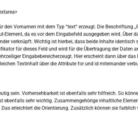
extarea>
für den Vornamen mit dem Typ “text“ erzeugt. Die Beschriftung „
ut-Element, da es vor dem Eingabefeld ausgegeben wird. Über das 
er verknüpft. Wichtig ist hierbei, dass beide Inhalte identisch 
fikator für dieses Feld und wird für die Übertragung der Daten an
hrzeiliger Eingabebereicherzeugt. Hier erscheint dann über das l
eichen Textinhalt über die Attribute for und id miteinander verb
utig sein. Vorhersehbarkeit ist ebenfalls sehr hilfreich. So kön
r ist ebenfalls sehr wichtig. Zusammengehörige inhaltliche Elem
Das erleichtert die Orientierung. Zusätzlich können sie farblich