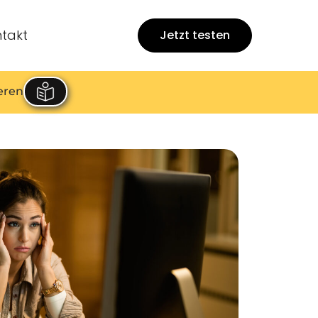
takt
Jetzt testen
eren