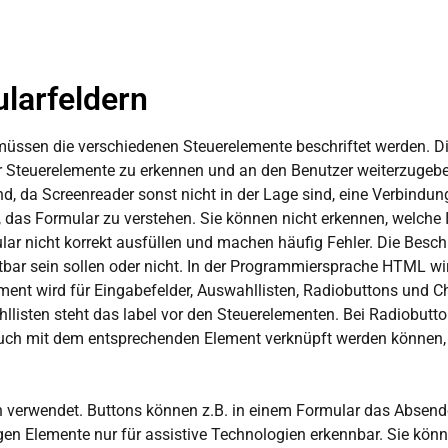
larfeldern
, müssen die verschiedenen Steuerelemente beschriftet werden. 
r Steuerelemente zu erkennen und an den Benutzer weiterzugeben
d, da Screenreader sonst nicht in der Lage sind, eine Verbindun
, das Formular zu verstehen. Sie können nicht erkennen, welche
 nicht korrekt ausfüllen und machen häufig Fehler. Die Beschre
sichtbar sein sollen oder nicht. In der Programmiersprache HTML
Element wird für Eingabefelder, Auswahllisten, Radiobuttons un
hllisten steht das label vor den Steuerelementen. Bei Radiobu
 auch mit dem entsprechenden Element verknüpft werden können,
en verwendet. Buttons können z.B. in einem Formular das Absend
igen Elemente nur für assistive Technologien erkennbar. Sie kön