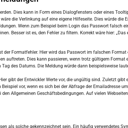
erden. Dies kann in Form eines Dialogfensters oder eines Toolt
t wäre die Verlinkung auf eine eigene Hilfeseite. Dies würde die
eldungen. Wenn zum Beispiel beim Login das Passwort falsch ei
en. Besser ist es, den Fehler zu filtern. Korrekt wäre hier: „Das 
t der Formatfehler. Hier wird das Passwort im falschen Forma
n auftreten. Dies kann passieren, wenn trotz gültigem Format e
en Tag des Datums. Die Meldung würde dann beispielsweise laut
ier gibt der Entwickler Werte vor, die ungültig sind. Zuletzt gibt 
ispiel vor, wenn es sich bei der Abfrage der Emailadresse um e
 bei den Allgemeinen Geschäftsbedingungen. Auf vielen Websei
ssen als solche gekennzeichnet sein. Ein häufig verwendetes Sy