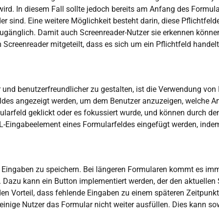
wird. In diesem Fall sollte jedoch bereits am Anfang des Formul
r sind. Eine weitere Möglichkeit besteht darin, diese Pflichtfeld
zugänglich. Damit auch Screenreader-Nutzer sie erkennen können, 
Screenreader mitgeteilt, dass es sich um ein Pflichtfeld handelt
 und benutzerfreundlicher zu gestalten, ist die Verwendung von P
eldes angezeigt werden, um dem Benutzer anzuzeigen, welche Ar
arfeld geklickt oder es fokussiert wurde, und können durch den
L-Eingabeelement eines Formularfeldes eingefügt werden, indem 
hre Eingaben zu speichern. Bei längeren Formularen kommt es im
 Dazu kann ein Button implementiert werden, der den aktuellen S
den Vorteil, dass fehlende Eingaben zu einem späteren Zeitpunk
inige Nutzer das Formular nicht weiter ausfüllen. Dies kann sow