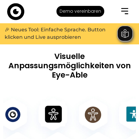
Demo vereinbaren
🎉 Neues Tool: Einfache Sprache. Button
klicken und Live ausprobieren
Visuelle
Anpassungsmöglichkeiten von
Eye-Able