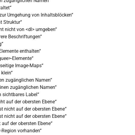
nen zugänglichen Namen“
altet“
 zur Umgehung von Inhaltsblöcken“
t Struktur“
nt nicht von <dl> umgeben“
ere Beschriftungen“
g“
-Elemente enthalten“
quee>-Elemente“
rseitige Image-Maps“
klein“
nen zugänglichen Namen“
einen zugänglichen Namen“
n sichtbares Label“
cht auf der obersten Ebene“
t nicht auf der obersten Ebene“
t nicht auf der obersten Ebene“
t auf der obersten Ebene“
r-Region vorhanden“