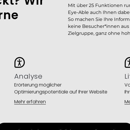
kt? Wir
Mit über 25 Funktionen rund
rne
Eye-Able auch Ihnen dabei,
So machen Sie Ihre Inform
keine Besucher*innen aus 
Zielgruppe, ganz ohne ho
Analyse
L
Erörterung möglicher
Vo
Optimierungspotentiale auf Ihrer Website​
Ih
Mehr erfahren
Me