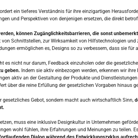
dert ein tieferes Verständnis für ihre einzigartigen Herausfor
gen und Perspektiven von denjenigen ersetzen, die direkt betrof
den, können Zugänglichkeitsbarrieren, die sonst unbemerkt bl
 von Schnittstellen, zur Wirksamkeit von Hilfstechnologien und
ungen ermöglichen es, Designs so zu verbessern, dass sie für a
ht es nicht nur darum, Feedback einzuholen oder die gesetzlich
zu geben.
Indem sie aktiv einbezogen werden, erkennen wir ihre 
en aktiv an der Gestaltung der Produkte und Dienstleistungen t
ert über die reine Erfüllung der gesetzlichen Vorgaben hinaus ge
er gesetzliches Gebot, sondern macht auch wirtschaftlich Sinn,
d
t.
usetzen, muss eine inklusive Designkultur in Unternehmen geförd
gen wohl fühlen, ihre Erfahrungen und Meinungen zu teilen. Es
ortlaufenden Dialog während des Entwicklungszyklus aufrech