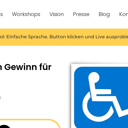
es
Workshops
Vision
Presse
Blog
Kon
ol: Einfache Sprache. Button klicken und Live ausprobi
n Gewinn für
3