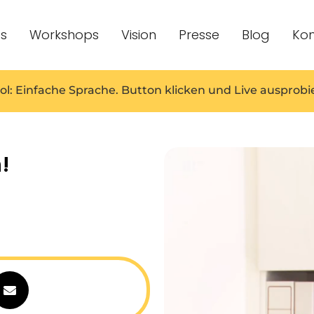
es
Workshops
Vision
Presse
Blog
Kon
ol: Einfache Sprache. Button klicken und Live ausprobi
!