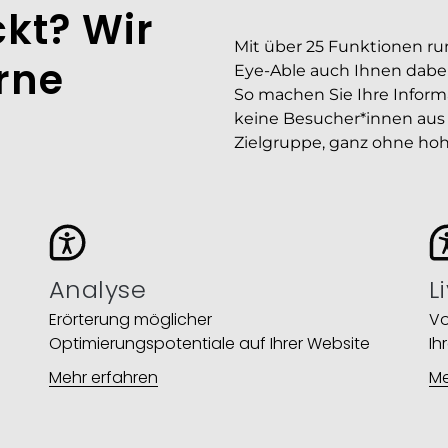
kt? Wir
Mit über 25 Funktionen rund
rne
Eye-Able auch Ihnen dabei,
So machen Sie Ihre Inform
keine Besucher*innen aus 
Zielgruppe, ganz ohne ho
Analyse
L
Erörterung möglicher
Vo
Optimierungspotentiale auf Ihrer Website​
Ih
Mehr erfahren
Me