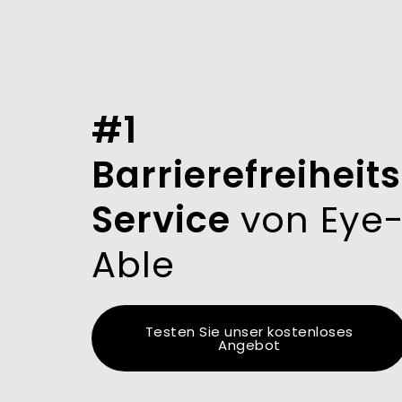
#1
Barrierefreiheit
Service
von Eye
Able
Testen Sie unser kostenloses
Angebot