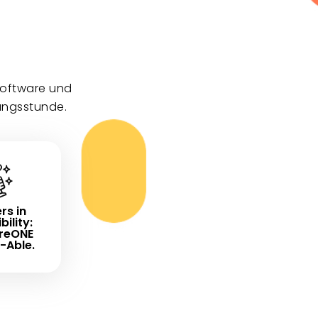
software und
ungsstunde.
rs in
bility:
reONE
-Able.