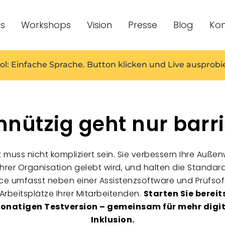
es
Workshops
Vision
Presse
Blog
Kon
ol: Einfache Sprache. Button klicken und Live ausprobi
nützig geht nur barrie
eit muss nicht kompliziert sein. Sie verbessern Ihre Au
 Ihrer Organisation gelebt wird, und halten die Standards
rvice umfasst neben einer Assistenzsoftware und Prüfs
e Arbeitsplätze Ihrer Mitarbeitenden.
Starten Sie bereit
monatigen Testversion – gemeinsam für mehr digit
Inklusion.