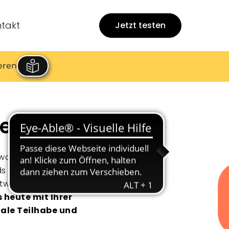
takt
Jetzt testen
eren
refrei.
ßenwahrnehmung, zeigen,
 leichter ein. Der
oftware für WCAG auch
s heute mit Ihrer
ale Teilhabe und