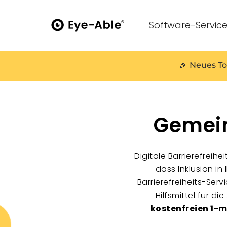
Software-Servic
🎉 Neues To
Gemein
Digitale Barrierefreih
dass Inklusion in
Barrierefreiheits-Se
Hilfsmittel für di
kostenfreien 1-