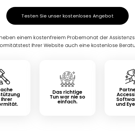
Testen Sie unser kostenloses Angebot
e neben einem kostenfreiem Probemonat der Assistenz
ormitätstest Ihrer Website auch eine kostenlose Berat
fache
Partne
Das richtige
stützung
Accessi
Tun war nie so
 Ihrer
Softwa
einfach.
rmität.
und Eye