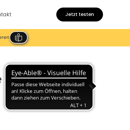
takt
Jetzt testen
eren
e