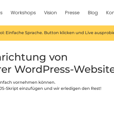
es
Workshops
Vision
Presse
Blog
Kon
ol: Einfache Sprache. Button klicken und Live ausprobi
nrichtung von
rer WordPress-Websit
 einfach vornehmen können.
 JS-Skript einzufügen und wir erledigen den Rest!